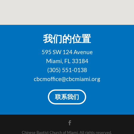
我们的位置
595 SW 124 Avenue
Miami, FL 33184
(305) 551-0138
cbcmoffice@cbcmiami.org
联系我们
Chinese Baptist Church of Miami. All rights reserved.